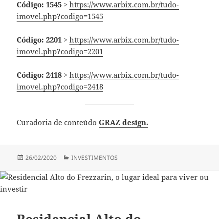
Código: 1545
>
https://www.arbix.com.br/tudo-
imovel.php?codigo=1545
Código: 2201
>
https://www.arbix.com.br/tudo-
imovel.php?codigo=2201
Código: 2418
>
https://www.arbix.com.br/tudo-
imovel.php?codigo=2418
Curadoria de conteúdo
GRAZ design.
Publicado
Categorias
26/02/2020
INVESTIMENTOS
em
Residencial Alto do